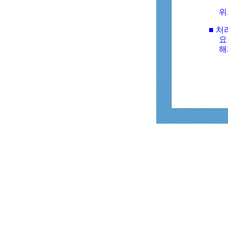
위
■ 처
요
해