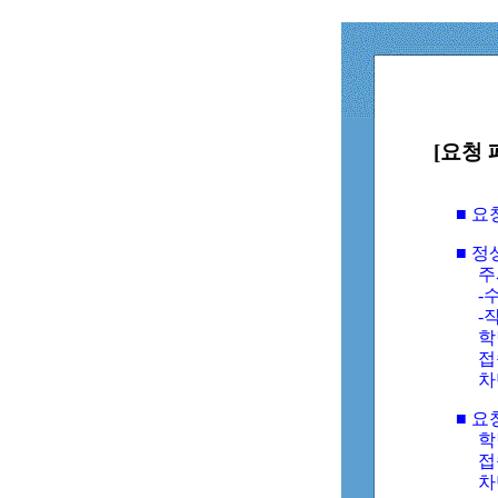
[요청 
■ 
■ 
주
-수
-
학
접
차
■ 요
학번
접속
차단