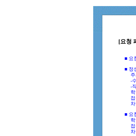
[요청 
■ 
■ 
주
-수
-
학
접
차
■ 요
학번
접속
차단