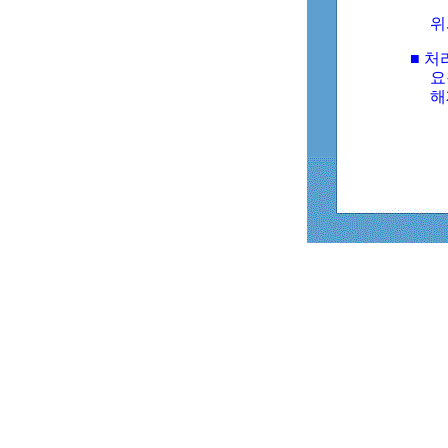
위
■ 처
요
해