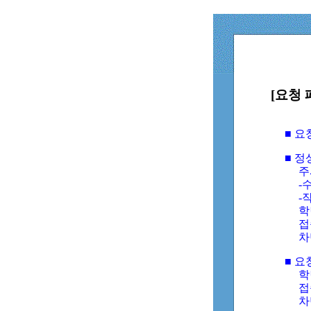
[요청 
■ 
■ 
주
-수
-
학
접
차
■ 요
학번
접속
차단