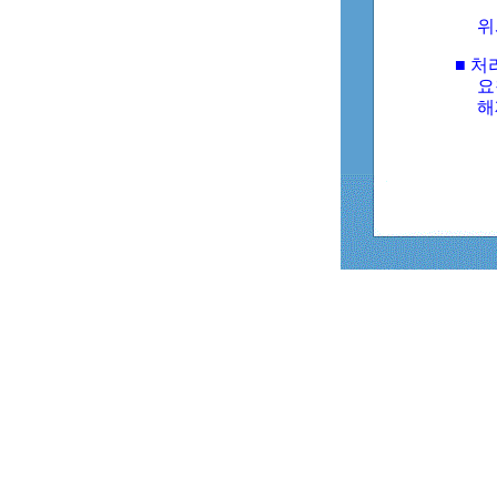
위
■ 처
요
해