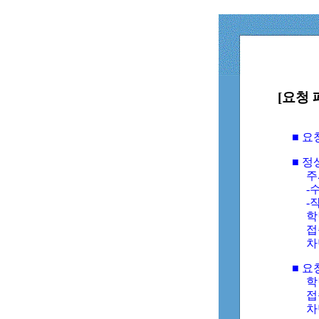
[요청 
■ 
■ 
주
-수
-
학
접
차
■ 요
학번
접속
차단