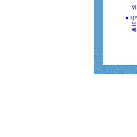
위
■ 처
요
해